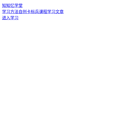
知
知忆学堂
学习方法
自创卡
标兵课程
学习文章
进入学习