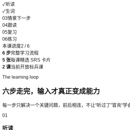
✓
听读
✓
生词
03
情景
下一步
04
跟读
05
复习
06
练习
本课进度
2 / 6
6 步
完整学习流程
5 张
每课精选 SRS 卡片
2 课
当前开放标兵课
The learning loop
六步走完，输入才真正变成能力
每一步只解决一个关键问题，前后相连，不让“听过了”冒充“学会
01
听读