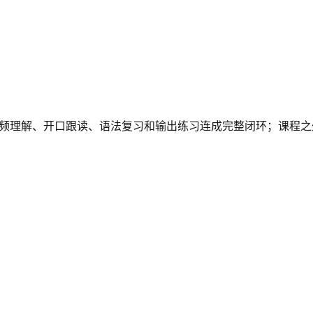
把听读、生词、视频理解、开口跟读、语法复习和输出练习连成完整闭环；